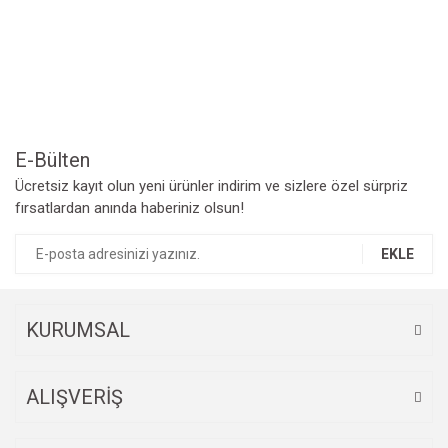
Yorum Yaz
Ürün resmi kalitesiz, bozuk veya görüntülenemiyor.
Ürün açıklamasında eksik bilgiler bulunuyor.
Ürün bilgilerinde hatalar bulunuyor.
Ürün fiyatı diğer sitelerden daha pahalı.
Bu ürüne benzer farklı alternatifler olmalı.
E-Bülten
Ücretsiz kayıt olun yeni ürünler indirim ve sizlere özel sürpriz
fırsatlardan anında haberiniz olsun!
EKLE
Gönder
KURUMSAL
ALIŞVERİŞ