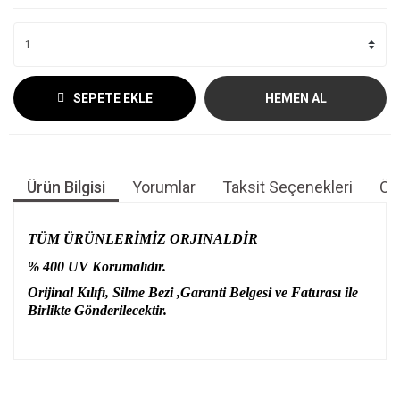
SEPETE EKLE
HEMEN AL
Ürün Bilgisi
Yorumlar
Taksit Seçenekleri
Öne
TÜM ÜRÜNLERİMİZ ORJINALDİR
% 400 UV Korumalıdır.
Orijinal Kılıfı, Silme Bezi ,Garanti Belgesi ve Faturası ile
Birlikte Gönderilecektir.
Bu ürünün fiyat bilgisi, resim, ürün açıklamalarında ve diğer
konularda yetersiz gördüğünüz noktaları öneri formunu
Bu ürüne ilk y
Bu ürüne ilk yorumu siz yapın!
kullanarak tarafımıza iletebilirsiniz.
Görüş ve önerileriniz için teşekkür ederiz.