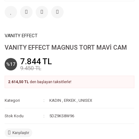
VANITY EFFECT
VANITY EFFECT MAGNUS TORT MAVİ CAM
7.844 TL
%17
9.450 TL
2.614,50 TL
den başlayan taksitlerle!
Kategori
KADIN
,
ERKEK
,
UNISEX
Stok Kodu
5DZ9KS8W96
Karşılaştır