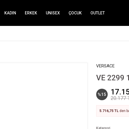
KADIN
ERKEK
UNISEX
ÇOCUK
OUTLET
VERSACE
VE 2299 
17.1
%15
20.177 
5.716,75 TL
den ba
Kategori