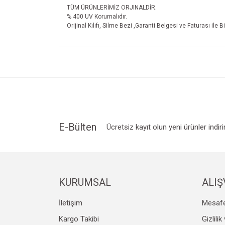
TÜM ÜRÜNLERİMİZ ORJINALDİR.
% 400 UV Korumalıdır.
Orijinal Kılıfı, Silme Bezi ,Garanti Belgesi ve Faturası ile B
Bu ürünün fiyat bilgisi, resim, ürün açıklamalarında v
Görüş ve önerileriniz için teşekkür ederiz.
Ürün resmi kalitesiz, bozuk veya görüntülenemiyo
Ürün açıklamasında eksik bilgiler bulunuyor.
Ürün bilgilerinde hatalar bulunuyor.
Ürün fiyatı diğer sitelerden daha pahalı.
E-Bülten
Ücretsiz kayıt olun yeni ürünler indir
Bu ürüne benzer farklı alternatifler olmalı.
KURUMSAL
ALIŞ
İletişim
Mesafe
Kargo Takibi
Gizlili