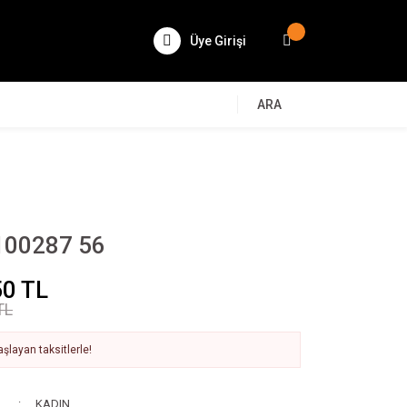
Üye Girişi
ARA
100287 56
50 TL
TL
şlayan taksitlerle!
KADIN