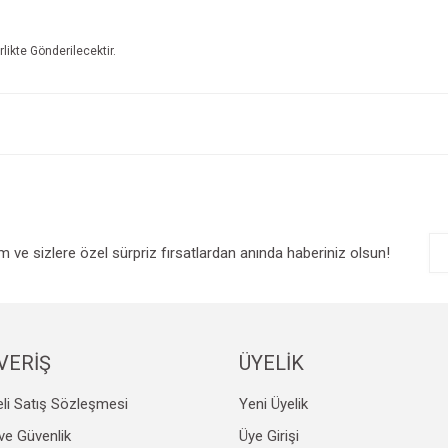
irlikte Gönderilecektir.
e diğer konularda yetersiz gördüğünüz noktaları öneri formunu kullanarak tarafım
Bu ürüne ilk yorumu siz yapın!
r.
Yorum Yaz
im ve sizlere özel sürpriz fırsatlardan anında haberiniz olsun!
VERİŞ
ÜYELİK
Gönder
li Satış Sözleşmesi
Yeni Üyelik
k ve Güvenlik
Üye Girişi