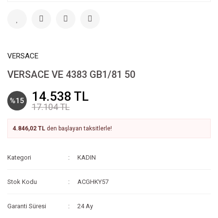
VERSACE
VERSACE VE 4383 GB1/81 50
14.538 TL
%15
17.104 TL
4.846,02 TL
den başlayan taksitlerle!
Kategori
KADIN
Stok Kodu
ACGHKY57
Garanti Süresi
24 Ay