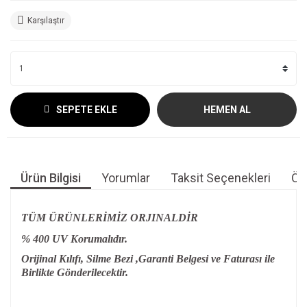
Karşılaştır
SEPETE EKLE
HEMEN AL
Ürün Bilgisi
Yorumlar
Taksit Seçenekleri
Öne
TÜM ÜRÜNLERİMİZ ORJINALDİR
% 400 UV Korumalıdır.
Orijinal Kılıfı, Silme Bezi ,Garanti Belgesi ve Faturası ile
Birlikte Gönderilecektir.
Bu ürünün fiyat bilgisi, resim, ürün açıklamalarında ve diğer