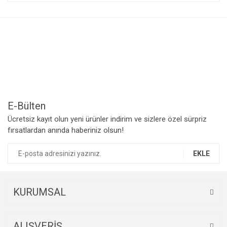
konularda yetersiz gördüğünüz noktaları öneri formunu
Bu ürüne ilk yorumu siz yapın!
kullanarak tarafımıza iletebilirsiniz.
Görüş ve önerileriniz için teşekkür ederiz.
Yorum Yaz
Ürün resmi kalitesiz, bozuk veya görüntülenemiyor.
Ürün açıklamasında eksik bilgiler bulunuyor.
Ürün bilgilerinde hatalar bulunuyor.
Ürün fiyatı diğer sitelerden daha pahalı.
Bu ürüne benzer farklı alternatifler olmalı.
E-Bülten
Ücretsiz kayıt olun yeni ürünler indirim ve sizlere özel sürpriz
fırsatlardan anında haberiniz olsun!
EKLE
Gönder
KURUMSAL
ALIŞVERİŞ