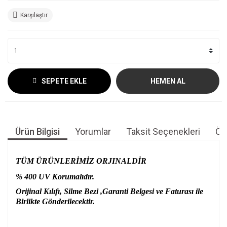
Karşılaştır
SEPETE EKLE
HEMEN AL
Ürün Bilgisi
Yorumlar
Taksit Seçenekleri
Öne
TÜM ÜRÜNLERİMİZ ORJINALDİR
% 400 UV Korumalıdır.
Orijinal Kılıfı, Silme Bezi ,Garanti Belgesi ve Faturası ile
Birlikte Gönderilecektir.
Bu ürünün fiyat bilgisi, resim, ürün açıklamalarında ve diğer