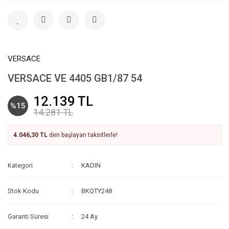
VERSACE
VERSACE VE 4405 GB1/87 54
12.139 TL
%15
14.281 TL
4.046,30 TL
den başlayan taksitlerle!
Kategori
KADIN
Stok Kodu
BKQTY248
Garanti Süresi
24 Ay