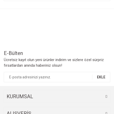
konularda yetersiz gördüğünüz noktaları öneri formunu
Bu ürüne ilk yorumu siz yapın!
kullanarak tarafımıza iletebilirsiniz.
Görüş ve önerileriniz için teşekkür ederiz.
Yorum Yaz
Ürün resmi kalitesiz, bozuk veya görüntülenemiyor.
Ürün açıklamasında eksik bilgiler bulunuyor.
Ürün bilgilerinde hatalar bulunuyor.
Ürün fiyatı diğer sitelerden daha pahalı.
Bu ürüne benzer farklı alternatifler olmalı.
E-Bülten
Ücretsiz kayıt olun yeni ürünler indirim ve sizlere özel sürpriz
fırsatlardan anında haberiniz olsun!
EKLE
Gönder
KURUMSAL
ALIŞVERİŞ