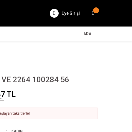
Üye Girişi
ARA
VE 2264 100284 56
47 TL
TL
şlayan taksitlerle!
KADIN