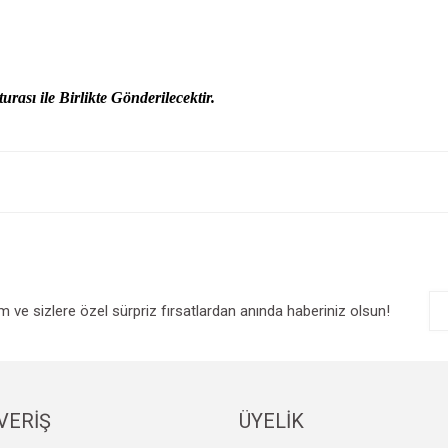
urası ile Birlikte Gönderilecektir.
e diğer konularda yetersiz gördüğünüz noktaları öneri formunu kullanarak tarafım
Bu ürüne ilk yorumu siz yapın!
r.
Yorum Yaz
im ve sizlere özel sürpriz fırsatlardan anında haberiniz olsun!
VERİŞ
ÜYELİK
Gönder