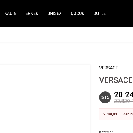
KADIN
ERKEK
UNISEX
ÇOCUK
OUTLET
VERSACE
VERSACE 
20.2
%15
23.820 
6.749,03 TL
den ba
Kategori