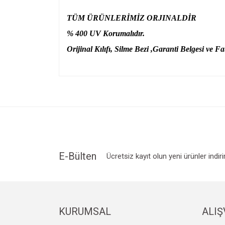
TÜM ÜRÜNLERİMİZ ORJINALDİR
% 400 UV Korumalıdır.
Orijinal Kılıfı, Silme Bezi ,Garanti Belgesi ve Fat
Bu ürünün fiyat bilgisi, resim, ürün açıklamalarında v
Görüş ve önerileriniz için teşekkür ederiz.
Ürün resmi kalitesiz, bozuk veya görüntülenemiyo
Ürün açıklamasında eksik bilgiler bulunuyor.
Ürün bilgilerinde hatalar bulunuyor.
Ürün fiyatı diğer sitelerden daha pahalı.
E-Bülten
Ücretsiz kayıt olun yeni ürünler indir
Bu ürüne benzer farklı alternatifler olmalı.
KURUMSAL
ALIŞ